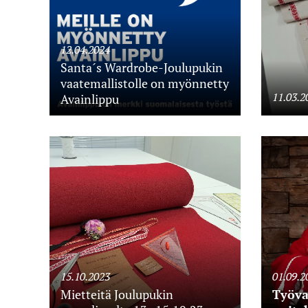
12.04.2024
Santa´s Wardrobe-Joulupukin
vaatemallistolle on myönnetty
11.03.2
Avainlippu
15.10.2023
01.09.2
Mietteitä Joulupukin
Työv