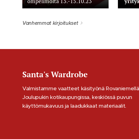
ompelimolta 13.-15.10.23
yrity
Vanhemmat kirjoitukset
Santa's Wardrobe
Valmistamme vaatteet käsityönä Rovaniemellä
Joulupukin kotikaupungissa, keskiössä puvun
käyttömukavuus ja laadukkaat materiaalit.