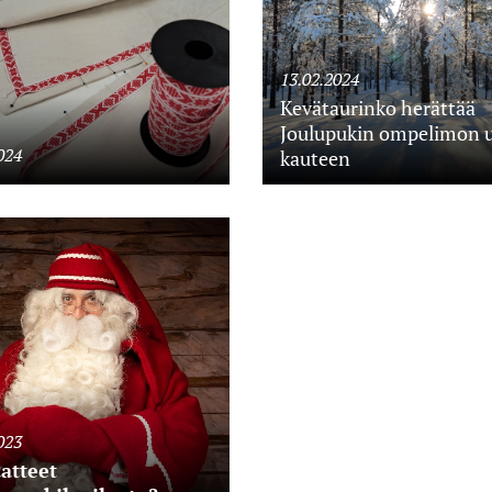
13.02.2024
Kevätaurinko herättää
Joulupukin ompelimon 
024
kauteen
023
aatteet