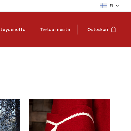
FI
hteydenotto
Tietoa meistä
Ostoskori