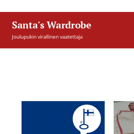
Santa's Wardrobe
Joulupukin virallinen vaatettaja